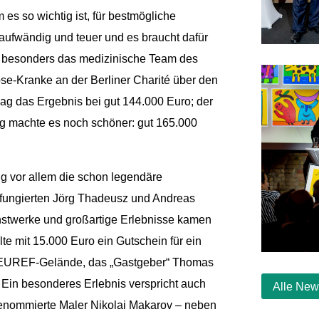
s so wichtig ist, für bestmögliche
aufwändig und teuer und es braucht dafür
ich besonders das medizinische Team des
se-Kranke an der Berliner Charité über den
lag das Ergebnis bei gut 144.000 Euro; der
ng machte es noch schöner: gut 165.000
g vor allem die schon legendäre
 fungierten Jörg Thadeusz und Andreas
nstwerke und großartige Erlebnisse kamen
e mit 15.000 Euro ein Gutschein für ein
m EUREF-Gelände, das „Gastgeber“ Thomas
 Ein besonderes Erlebnis verspricht auch
Alle Ne
enommierte Maler Nikolai Makarov – neben